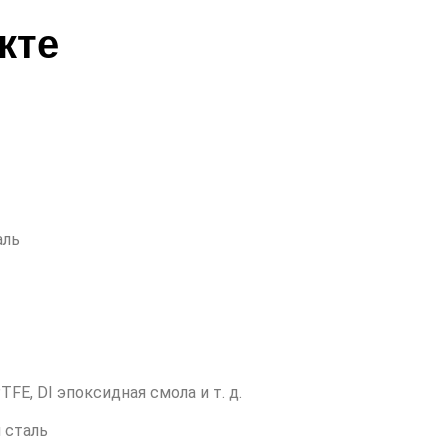
кте
аль
E, DI эпоксидная смола и т. д.
 сталь