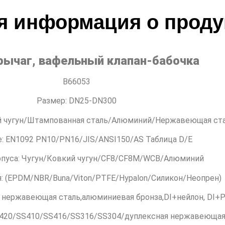
я информация о проду
рычаг, вафельный клапан-бабочка
B66053
Размер: DN25-DN300
ий чугун/Штампованная сталь/Алюминий/Нержавеющая ст
: EN1092 PN10/PN16/JIS/ANSI150/AS Таблица D/E
рпуса: Чугун/Ковкий чугун/CF8/CF8M/WCB/Алюминий
: (EPDM/NBR/Buna/Viton/PTFE/Hypalon/Силикон/Неопрен)
 нержавеющая сталь,алюминиевая бронза,DI+нейлон, DI+PTF
S420/SS410/SS416/SS316/SS304/дуплексная нержавеющая