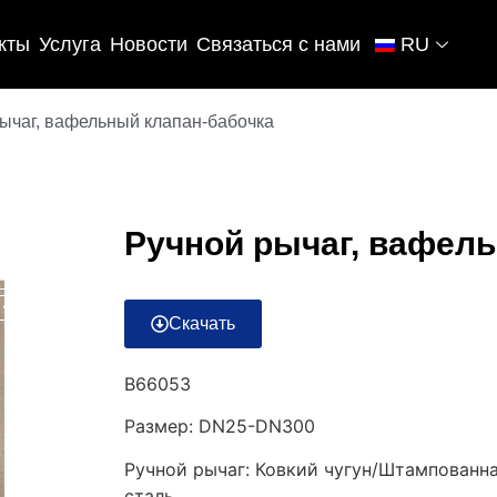
кты
Услуга
Новости
Связаться с нами
RU
ычаг, вафельный клапан-бабочка
Ручной рычаг, вафел
Скачать
B66053
Размер: DN25-DN300
Ручной рычаг: Ковкий чугун/Штампован
сталь