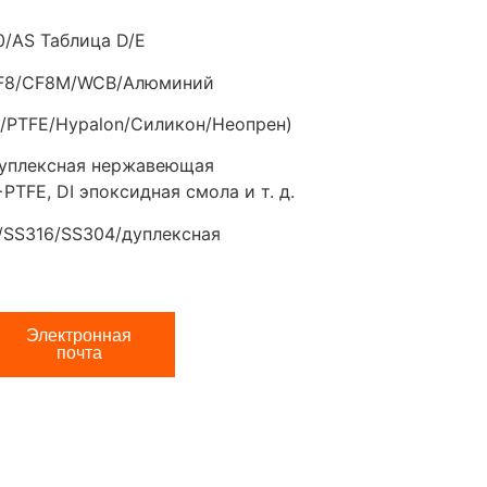
0/AS Таблица D/E
/CF8/CF8M/WCB/Алюминий
n/PTFE/Hypalon/Силикон/Неопрен)
дуплексная нержавеющая
PTFE, DI эпоксидная смола и т. д.
/SS316/SS304/дуплексная
Электронная
почта