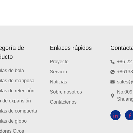
egoría de
Enlaces rápidos
Contáct
ducto
Proyecto
+86-22
ulas de bola
Servicio
+8613
ulas de mariposa
Noticias
sales@
ulas de retención
Sobre nosotros
No.009 
Shuangq
a de expansión
Contáctenos
ulas de compuerta
ulas de globo
dores Otros