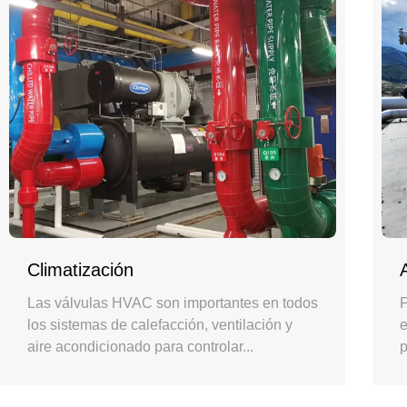
Climatización
Las válvulas HVAC son importantes en todos
P
los sistemas de calefacción, ventilación y
e
aire acondicionado para controlar...
p