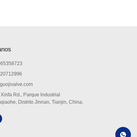
anos
-65358723
820712996
guojivalve.com
Xinfa Rd., Parque Industrial
iaohe, Distrito Jinnan, Tianjin, China.