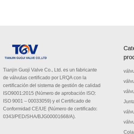
Cat
pro
Tianjin Guoji Valve Co., Ltd. es un fabricante
válv
de válvulas certificado por LRQA con la
válv
certificación del sistema de gestión de calidad
válv
ISO9001:2015 (Número de aprobación ISO:
ISO 9001 – 00033059) y el Certificado de
Junt
Conformidad CE/UE (Número de certificado:
válv
0343/PED/SHA/BJG00001668/A).
válv
Cola